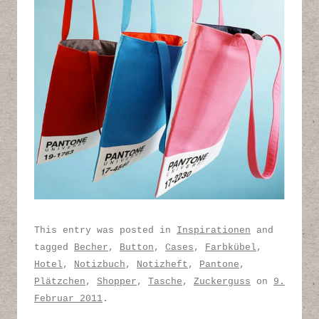
This entry was posted in
Inspirationen
and
tagged
Becher
,
Button
,
Cases
,
Farbkübel
,
Hotel
,
Notizbuch
,
Notizheft
,
Pantone
,
Plätzchen
,
Shopper
,
Tasche
,
Zuckerguss
on
9.
Februar 2011
.