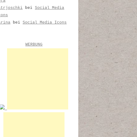
ofa
atrjoschki
bei
Social Media
cons
arina
bei
Social Media Icons
WERBUNG