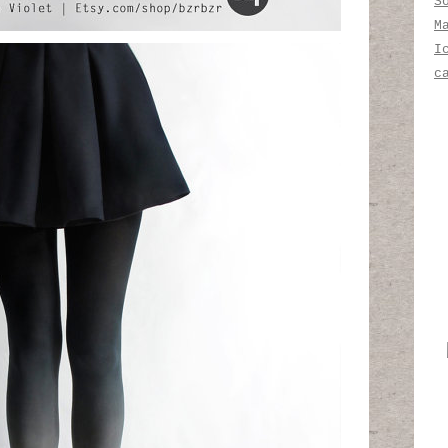
S
M
I
c