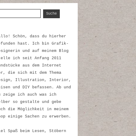
uche nach:
allo! Schön, dass du hierher
efunden hast. Ich bin Grafik-
esignerin und auf meinem Blog
telle ich seit Anfang 2011
undstücke aus dem Internet
or, die sich mit dem Thema
esign, Illustration, Interior,
eisen und DIY befassen. Ab und
u zeige ich auch was ich
elber so gestalte und gebe
uch die Möglichkeit in meinem
hop einige Sachen zu erwerben.
iel Spaß beim Lesen, Stöbern