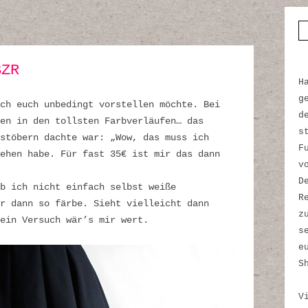
S
BZR
H
g
ch euch unbedingt vorstellen möchte. Bei
d
en in den tollsten Farbverläufen… das
s
hstöbern dachte war: „Wow, das muss ich
F
ehen habe. Für fast 35€ ist mir das dann
v
D
b ich nicht einfach selbst weiße
R
ir dann so färbe. Sieht vielleicht dann
z
ein Versuch wär’s mir wert.
s
e
S
V