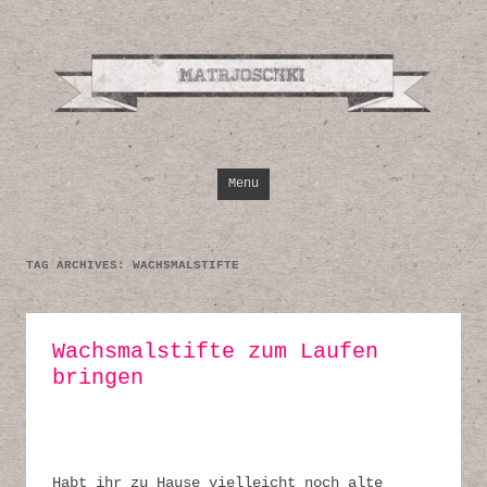
Design, Illustrati
Inspirationen
Skip to content
Menu
TAG ARCHIVES:
WACHSMALSTIFTE
Wachsmalstifte zum Laufen
bringen
Habt ihr zu Hause vielleicht noch alte