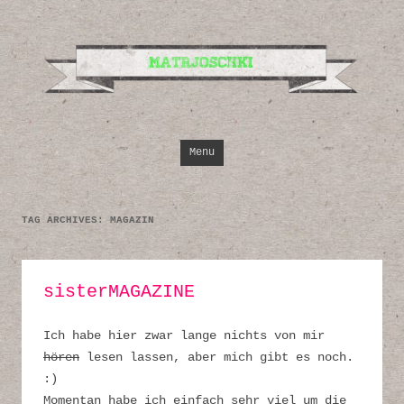
Design, Illustrati
Inspirationen
Skip to content
Menu
TAG ARCHIVES:
MAGAZIN
sisterMAGAZINE
Ich habe hier zwar lange nichts von mir
hören
lesen lassen, aber mich gibt es noch.
:)
Momentan habe ich einfach sehr viel um die