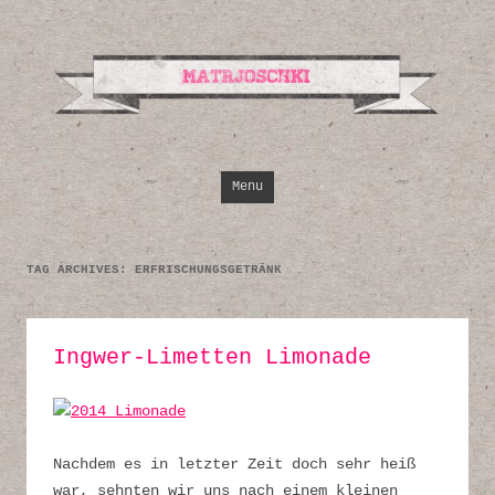
Design, Illustrati
Inspirationen
Skip to content
Menu
TAG ARCHIVES:
ERFRISCHUNGSGETRÄNK
Ingwer-Limetten Limonade
Nachdem es in letzter Zeit doch sehr heiß
war, sehnten wir uns nach einem kleinen