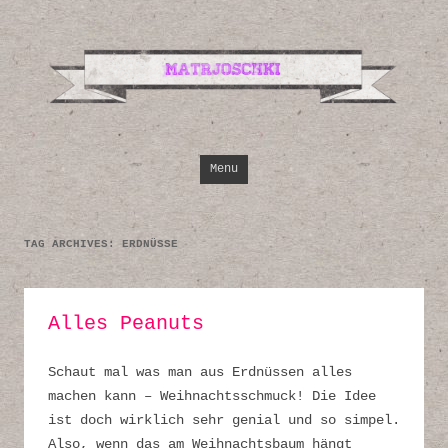
Design, Illustrati
Inspirationen
Skip to content
Menu
TAG ARCHIVES:
ERDNÜSSE
Alles Peanuts
Schaut mal was man aus Erdnüssen alles
machen kann – Weihnachtsschmuck! Die Idee
ist doch wirklich sehr genial und so simpel.
Also, wenn das am Weihnachtsbaum hängt