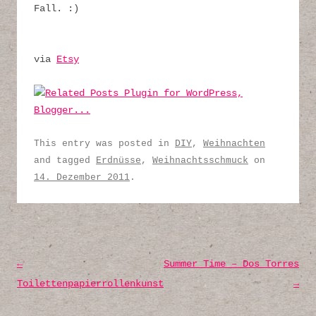
Fall. :)
via
Etsy
This entry was posted in
DIY
,
Weihnachten
and tagged
Erdnüsse
,
Weihnachtsschmuck
on
14. Dezember 2011
.
Post navigation
←
Summer Time – Dos Torres
Toilettenpapierrollenkunst
→