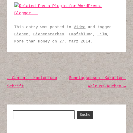
This entry was posted in
Video
and tagged
Bienen
,
Bienensterben
,
Empfehlung
,
Film
,
More than Honey
on
27. März 2014
.
Post navigation
←
Canter – kostenlose
Sonntagsessen: Karotten-
Schrift
Walnuss-Kuchen
→
Suche nach: