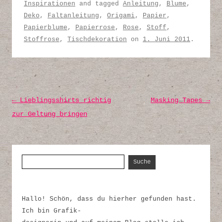
Inspirationen
and tagged
Anleitung
,
Blume
,
Deko
,
Faltanleitung
,
Origami
,
Papier
,
Papierblume
,
Papierrose
,
Rose
,
Stoff
,
Stoffrose
,
Tischdekoration
on
1. Juni 2011
.
Post navigation
←
Lieblingsshirts richtig
Masking Tapes
→
zur Geltung bringen
Suche nach:
Hallo! Schön, dass du hierher gefunden hast.
Ich bin Grafik-