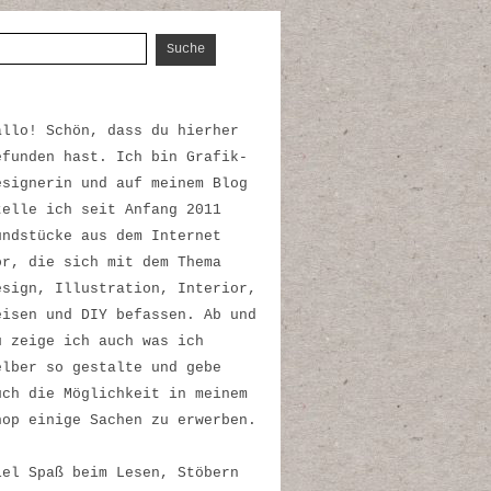
uche nach:
allo! Schön, dass du hierher
efunden hast. Ich bin Grafik-
esignerin und auf meinem Blog
telle ich seit Anfang 2011
undstücke aus dem Internet
or, die sich mit dem Thema
esign, Illustration, Interior,
eisen und DIY befassen. Ab und
u zeige ich auch was ich
elber so gestalte und gebe
uch die Möglichkeit in meinem
hop einige Sachen zu erwerben.
iel Spaß beim Lesen, Stöbern