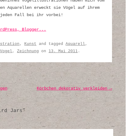
Geninnes Vogelillustrationen haben mich vom
en Aquarellen erweckt sie Vögel auf ihrem
 jeden Fall bei ihr vorbei!
stration
,
Kunst
and tagged
Aquarell
,
Vogel
,
Zeichnung
on
13. Mai 2011
.
gen
Körbchen dekorativ verkleiden
→
ird Jars
”