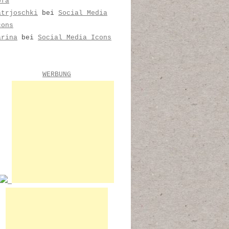
ofa
atrjoschki
bei
Social Media
cons
arina
bei
Social Media Icons
WERBUNG