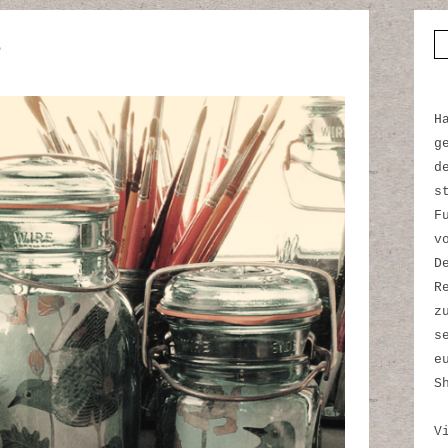
s
S
H
g
d
s
F
v
D
R
z
s
e
S
V