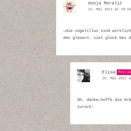
dunja Moralić
15. Mai 2011 at 19:16
…die vogelillus sind wirklich
den gläsern. viel glück bei 
Elisa
Post au
15. Mai 2011 a
Oh, danke…hoffe die Arb
zurück!