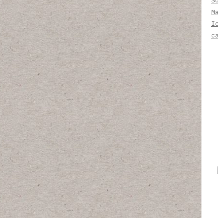
S
M
I
c