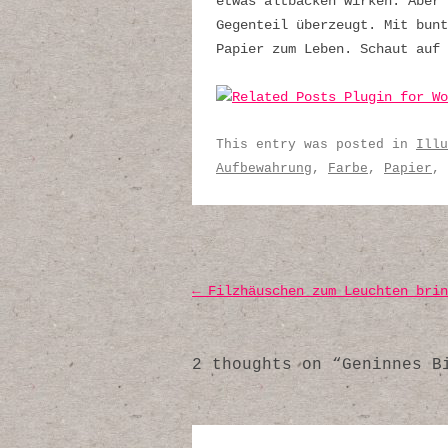
etwas altbacken wirken. Aber 
Gegenteil überzeugt. Mit bunt
Papier zum Leben. Schaut auf
This entry was posted in
Illu
Aufbewahrung
,
Farbe
,
Papier
,
Post navigation
←
Filzhäuschen zum Leuchten brin
2 thoughts on “
Geninnes B