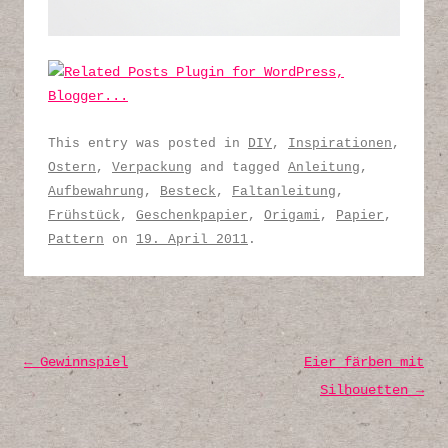
This entry was posted in
DIY
,
Inspirationen
,
Ostern
,
Verpackung
and tagged
Anleitung
,
Aufbewahrung
,
Besteck
,
Faltanleitung
,
Frühstück
,
Geschenkpapier
,
Origami
,
Papier
,
Pattern
on
19. April 2011
.
Post navigation
←
Gewinnspiel
Eier färben mit
Silhouetten
→