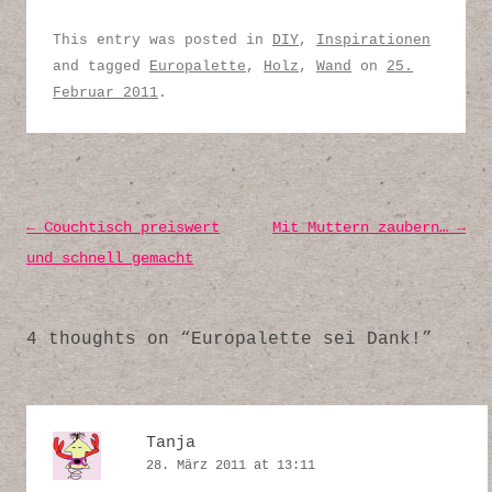
This entry was posted in
DIY
,
Inspirationen
and tagged
Europalette
,
Holz
,
Wand
on
25.
Februar 2011
.
Post navigation
←
Couchtisch preiswert
Mit Muttern zaubern…
→
und schnell gemacht
4 thoughts on “
Europalette sei Dank!
”
Tanja
28. März 2011 at 13:11