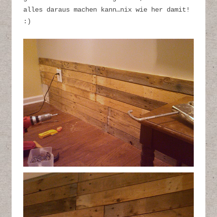
alles daraus machen kann…nix wie her damit!
:)