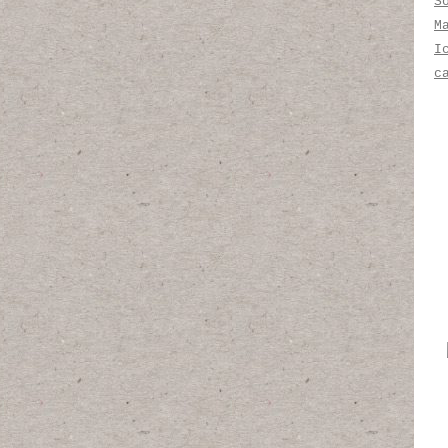
S
M
I
c