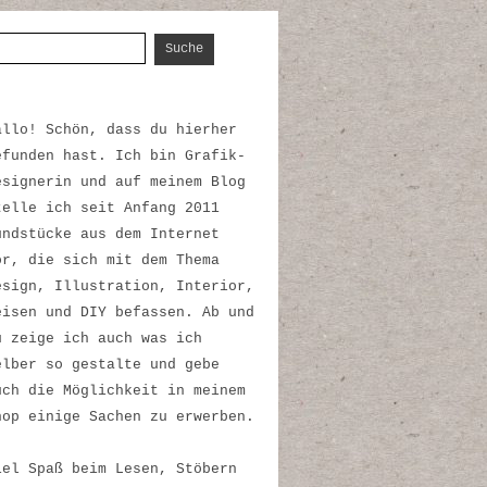
uche nach:
allo! Schön, dass du hierher
efunden hast. Ich bin Grafik-
esignerin und auf meinem Blog
telle ich seit Anfang 2011
undstücke aus dem Internet
or, die sich mit dem Thema
esign, Illustration, Interior,
eisen und DIY befassen. Ab und
u zeige ich auch was ich
elber so gestalte und gebe
uch die Möglichkeit in meinem
hop einige Sachen zu erwerben.
iel Spaß beim Lesen, Stöbern