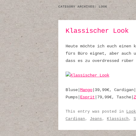
CATEGORY ARCHIVES:
LOOK
Klassischer Look
Heute möchte ich euch einen k
fürs Büro eignet, aber auch u
dass es zu overdressed rüber 
Bluse|
Mango
|39,99€, Cardigan|
Pumps|
Esprit
|79,99€, Tasche|
Z
This entry was posted in
Look
Cardigan
,
Jeans
,
Klassisch
,
S