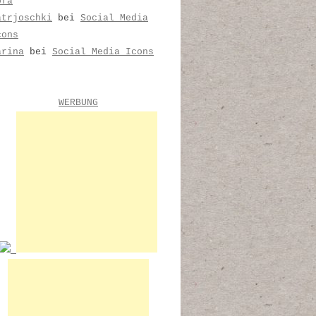
ofa
atrjoschki
bei
Social Media
cons
arina
bei
Social Media Icons
WERBUNG