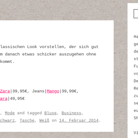
S
H
g
lassischen Look vorstellen, der sich gut
d
m danach etwas schicker auszugehen ohne
s
kommt.
F
v
D
R
Zara
|39,95€, Jeans|
Mango
|39,99€,
z
ara
|49,95€
s
e
,
Mode
and tagged
Bluse
,
Business
,
S
chwarz
,
Tasche
,
Weiß
on
14. Februar 2014
.
V