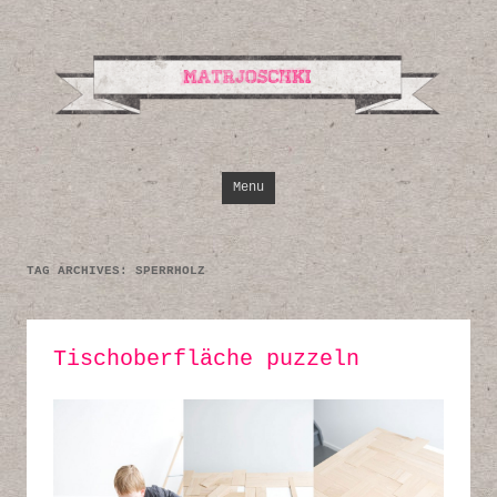
Design, Illustrati
Inspirationen
Skip to content
Menu
TAG ARCHIVES:
SPERRHOLZ
Tischoberfläche puzzeln