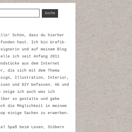
uche nach:
allo! Schön, dass du hierher
efunden hast. Ich bin Grafik-
esignerin und auf meinem Blog
telle ich seit Anfang 2011
undstücke aus dem Internet
or, die sich mit dem Thema
esign, Illustration, Interior,
eisen und DIY befassen. Ab und
u zeige ich auch was ich
elber so gestalte und gebe
uch die Möglichkeit in meinem
hop einige Sachen zu erwerben.
iel Spaß beim Lesen, Stöbern