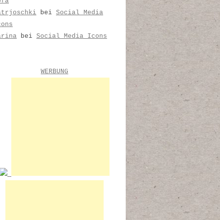
ofa
atrjoschki
bei
Social Media
cons
arina
bei
Social Media Icons
WERBUNG