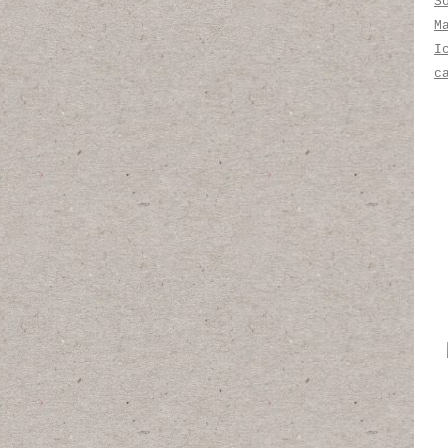
S
M
I
c