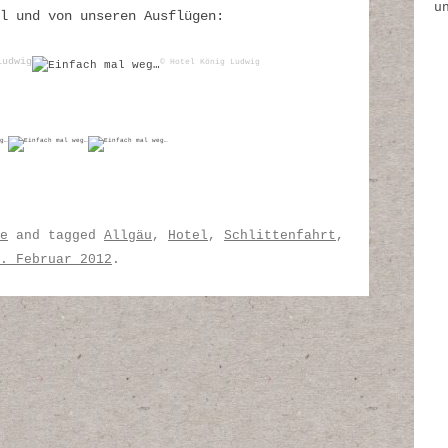
u
l und von unseren Ausflügen:
Ludwig
©
Hotel
König Ludwig
e
and tagged
Allgäu
,
Hotel
,
Schlittenfahrt
,
. Februar 2012
.