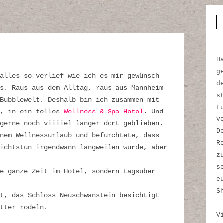
S
H
g
alles so verlief wie ich es mir gewünsch
d
s. Raus aus dem Alltag, raus aus Mannheim
s
Bubblewelt. Deshalb bin ich zusammen mit
F
u, in ein tolles
Wellness & Spa Hotel
. Und
v
gerne noch viiiiel länger dort geblieben.
D
nem Wellnessurlaub und befürchtete, dass
R
ichtstun irgendwann langweilen würde, aber
z
s
e ganze Zeit im Hotel, sondern tagsüber
e
S
t, das Schloss Neuschwanstein besichtigt
tter rodeln.
V