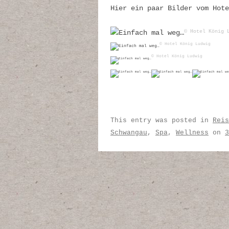
Hier ein paar Bilder vom Hote
© Hotel König 
© Hotel König Ludwig
© Hotel König Ludwig
This entry was posted in
Reis
Schwangau
,
Spa
,
Wellness
on
3