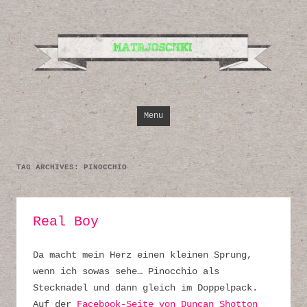
Design, Illustrati
Inspirationen
Skip to content
Menu
TAG ARCHIVES:
PINOCCHIO
Real Boy
Da macht mein Herz einen kleinen Sprung,
wenn ich sowas sehe… Pinocchio als
Stecknadel und dann gleich im Doppelpack.
Auf der
Facebook-Seite von Duncan Shotton