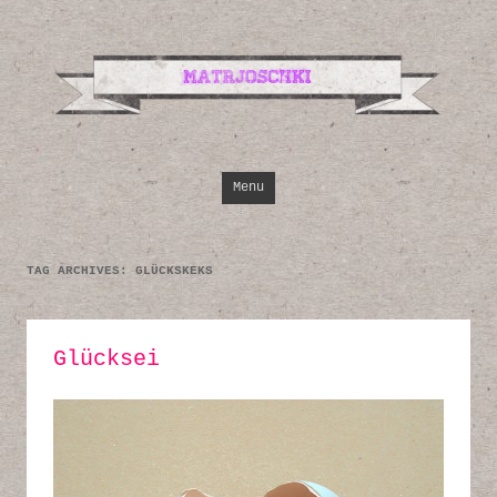
Design, Illustrati
Inspirationen
Skip to content
Menu
TAG ARCHIVES:
GLÜCKSKEKS
Glücksei