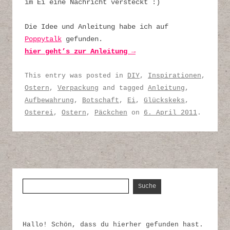
im Ei eine Nachricht versteckt :)
Die Idee und Anleitung habe ich auf
Poppytalk
gefunden.
hier geht’s zur Anleitung →
This entry was posted in
DIY
,
Inspirationen
,
Ostern
,
Verpackung
and tagged
Anleitung
,
Aufbewahrung
,
Botschaft
,
Ei
,
Glückskeks
,
Osterei
,
Ostern
,
Päckchen
on
6. April 2011
.
Suche nach:
Hallo! Schön, dass du hierher gefunden hast.