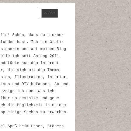
uche nach:
allo! Schön, dass du hierher
efunden hast. Ich bin Grafik-
esignerin und auf meinem Blog
telle ich seit Anfang 2011
undstücke aus dem Internet
or, die sich mit dem Thema
esign, Illustration, Interior,
eisen und DIY befassen. Ab und
u zeige ich auch was ich
elber so gestalte und gebe
uch die Möglichkeit in meinem
hop einige Sachen zu erwerben.
iel Spaß beim Lesen, Stöbern