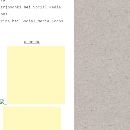
ofa
atrjoschki
bei
Social Media
cons
arina
bei
Social Media Icons
WERBUNG