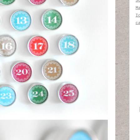
S
M
I
c