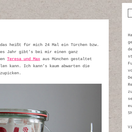
S
H
g
das heißt für mich 24 Mal ein Türchen bzw.
d
es Jahr gibt’s bei mir einen ganz
s
den
Teresa und Max
aus München gestaltet
F
len kann.
Ich kann’s kaum abwarten die
v
zupicken.
D
R
z
s
e
S
V