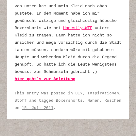
von unten kam und mein Kleid nach oben
pustete. In dem Moment habe ich mir
gewünscht witzige und gleichzeitig hübsche
Boxershorts wie bei
Honestly…WTF
unterm
Kleid zu tragen. Dann hätte ich nicht so
unsicher und mega vorsichtig durch die Stadt
laufen müssen, sondern wäre mit gehobenem
Haupte und wehendem Kleid durch die Gegend
gehüpft. So hätte ich die Leute wenigstens
bewusst zum Schmunzeln gebracht ;)
hier geht’s zur Anleitung
This entry was posted in
DIY
,
Inspirationen
,
Stoff
and tagged
Boxershorts
,
Nähen
,
Rüschen
on
15. Juli 2011
.