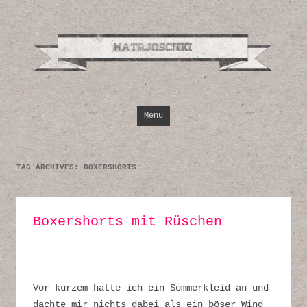
Design, Illustrati
Inspirationen
Skip to content
Menu
TAG ARCHIVES:
BOXERSHORTS
Boxershorts mit Rüschen
Vor kurzem hatte ich ein Sommerkleid an und
dachte mir nichts dabei als ein böser Wind