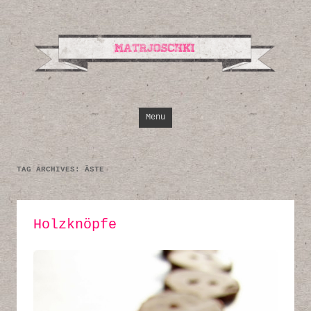
Design, Illustrati
Inspirationen
Skip to content
Menu
TAG ARCHIVES:
ÄSTE
Holzknöpfe