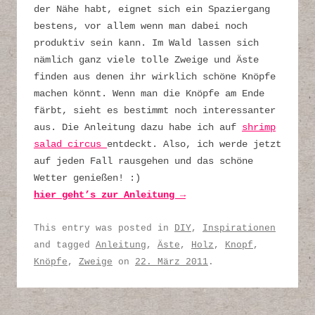
der Nähe habt, eignet sich ein Spaziergang
bestens, vor allem wenn man dabei noch
produktiv sein kann. Im Wald lassen sich
nämlich ganz viele tolle Zweige und Äste
finden aus denen ihr wirklich schöne Knöpfe
machen könnt. Wenn man die Knöpfe am Ende
färbt, sieht es bestimmt noch interessanter
aus. Die Anleitung dazu habe ich auf
shrimp
salad circus
entdeckt. Also, ich werde jetzt
auf jeden Fall rausgehen und das schöne
Wetter genießen! :)
hier geht’s zur Anleitung →
This entry was posted in
DIY
,
Inspirationen
and tagged
Anleitung
,
Äste
,
Holz
,
Knopf
,
Knöpfe
,
Zweige
on
22. März 2011
.