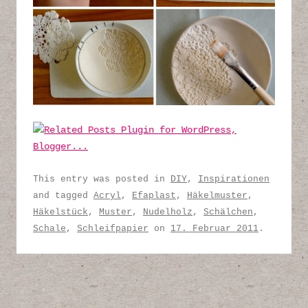
This entry was posted in
DIY
,
Inspirationen
and tagged
Acryl
,
Efaplast
,
Häkelmuster
,
Häkelstück
,
Muster
,
Nudelholz
,
Schälchen
,
Schale
,
Schleifpapier
on
17. Februar 2011
.