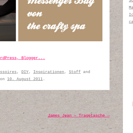
S
M
I
c
ssoires
,
DIY
,
Inspirationen
,
Stoff
and
on
10. August 2011
.
James Jean – Tragetasche
→