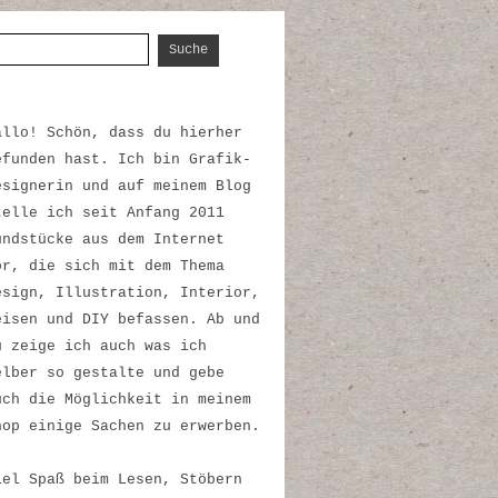
uche nach:
allo! Schön, dass du hierher
efunden hast. Ich bin Grafik-
esignerin und auf meinem Blog
telle ich seit Anfang 2011
undstücke aus dem Internet
or, die sich mit dem Thema
esign, Illustration, Interior,
eisen und DIY befassen. Ab und
u zeige ich auch was ich
elber so gestalte und gebe
uch die Möglichkeit in meinem
hop einige Sachen zu erwerben.
iel Spaß beim Lesen, Stöbern