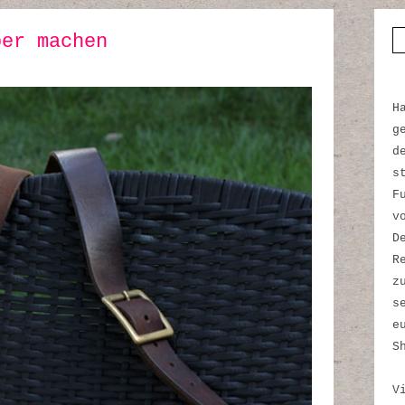
ber machen
S
H
g
d
s
F
v
D
R
z
s
e
S
V