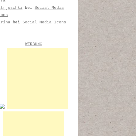
ofa
atrjoschki
bei
Social Media
cons
arina
bei
Social Media Icons
WERBUNG