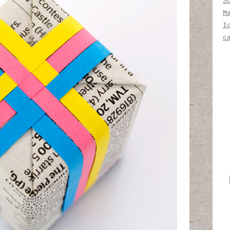
S
M
I
c