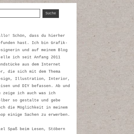
uche nach:
allo! Schön, dass du hierher
efunden hast. Ich bin Grafik-
esignerin und auf meinem Blog
telle ich seit Anfang 2011
undstücke aus dem Internet
or, die sich mit dem Thema
esign, Illustration, Interior,
eisen und DIY befassen. Ab und
u zeige ich auch was ich
elber so gestalte und gebe
uch die Möglichkeit in meinem
hop einige Sachen zu erwerben.
iel Spaß beim Lesen, Stöbern