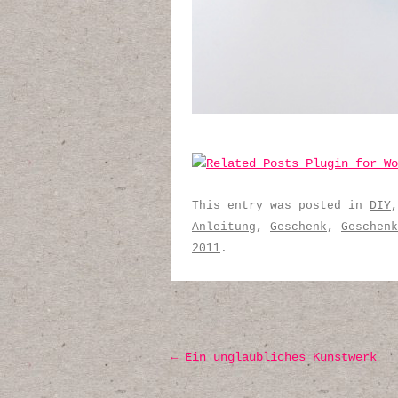
This entry was posted in
DIY
Anleitung
,
Geschenk
,
Geschenk
2011
.
Post navigation
←
Ein unglaubliches Kunstwerk