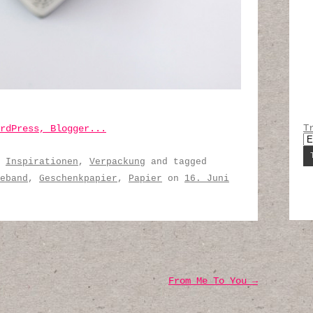
T
,
Inspirationen
,
Verpackung
and tagged
eband
,
Geschenkpapier
,
Papier
on
16. Juni
From Me To You
→