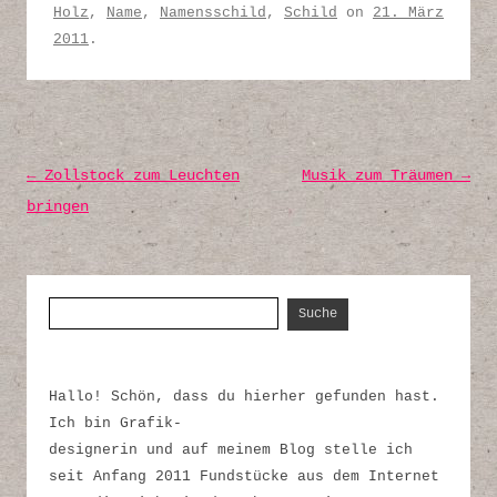
Holz
,
Name
,
Namensschild
,
Schild
on
21. März
2011
.
Post navigation
←
Zollstock zum Leuchten
Musik zum Träumen
→
bringen
Suche nach:
Hallo! Schön, dass du hierher gefunden hast.
Ich bin Grafik-
designerin und auf meinem Blog stelle ich
seit Anfang 2011 Fundstücke aus dem Internet