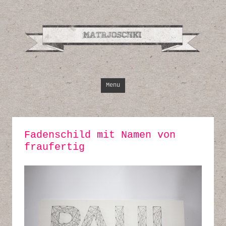
Design, Illustrati
Inspirationen
Skip to content
Menu
Fadenschild mit Namen von
fraufertig