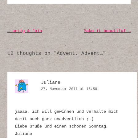
Post navigation
←
artig & fein
Make it beautiful
→
12 thoughts on “
Advent, Advent…
”
Juliane
27. November 2011 at 15:50
jaaaa, ich will gewinnen und verhalte mich
damit auch ganz unadventlich ;-)
Liebe Grüße und einen schönen Sonntag,
Juliane